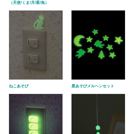
（天使/くま/月/星/魚）
ねこあそび
星あそびメルヘンセット