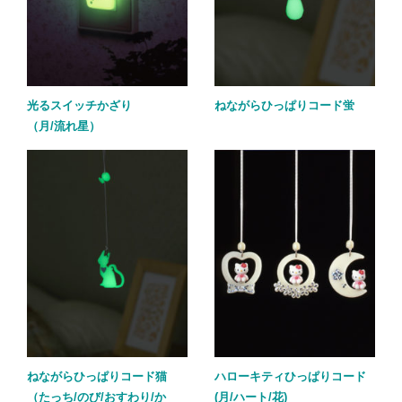
光るスイッチかざり
ねながらひっぱりコード蛍
（月/流れ星）
ねながらひっぱりコード猫
ハローキティひっぱりコード
（たっち/のび/おすわり/か
(月/ハート/花)