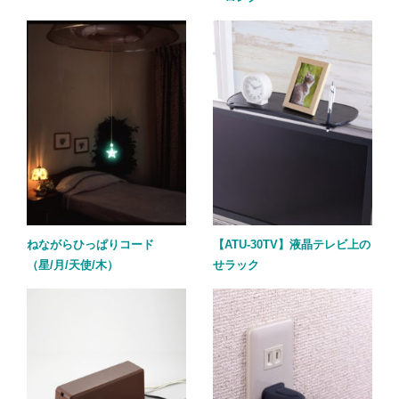
ねながらひっぱりコード
【ATU-30TV】液晶テレビ上の
（星/月/天使/木）
せラック