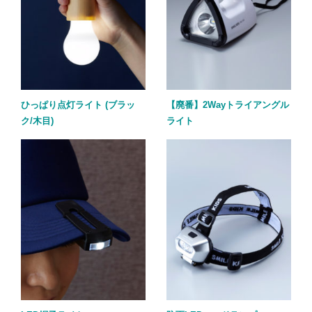
ひっぱり点灯ライト (ブラッ
【廃番】2Wayトライアングル
ク/木目)
ライト