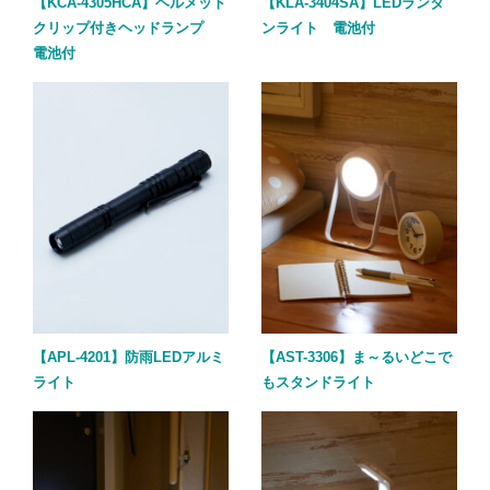
【KCA-4305HCA】ヘルメット
【KLA-3404SA】LEDランタ
クリップ付きヘッドランプ
ンライト 電池付
電池付
【APL-4201】防雨LEDアルミ
【AST-3306】ま～るいどこで
ライト
もスタンドライト