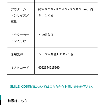
アウターカー
約Ｗ６２０×Ｈ２４５×Ｄ５６５mm／約
トンサイズ／
８．１Ｋｇ
重量
アウターカー
４０個入り
トン入り数
使用光源
０．３Ｗ白色ＬＥＤ×１個
ＪＡＮコード
4962644215669
SMILE KIDS商品についてはこちらからお問い合わせ下さい。
検索はこちら