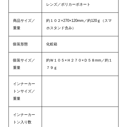
レンズ／ポリカーボネート
商品サイズ／
約１０２×270×120mm／約120ｇ（スマ
重量
ホスタンド含み）
個装形態
化粧箱
個装サイズ／
約Ｗ１０５×Ｈ２７０×Ｄ５８mm／約１
重量
７９ｇ
インナーカー
トンサイズ／
重量
インナーカー
トン入り数