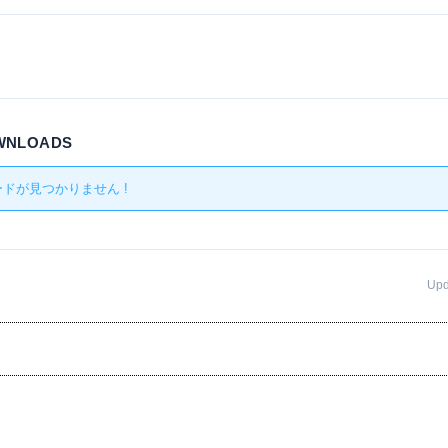
OWNLOADS
ドが見つかりません !
Up
事