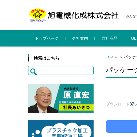
みんな
コンテンツに移動
トップページ
会社案内
自社商品
O
社長挨拶
会社概要
事業所・工場
沿革
行動規範
CSR・行動計画・暴力団排
系列会社
SMILE KIDS
KYUBELCH
ハルンキット
旭電
スマ
旭電
パッケ
TOP
>
>
検索はこちら
除指針
概要更
案内
検
パッケー
索:
ダウンロード
37