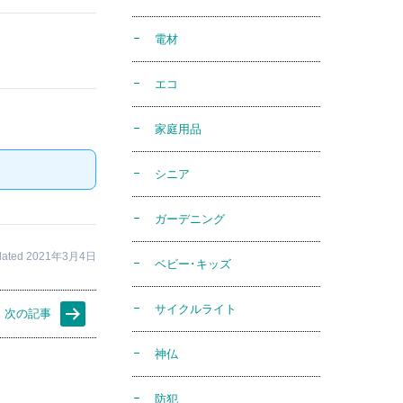
電材
エコ
家庭用品
シニア
ガーデニング
dated 2021年3月4日
ベビー･キッズ
サイクルライト
次の記事
神仏
防犯