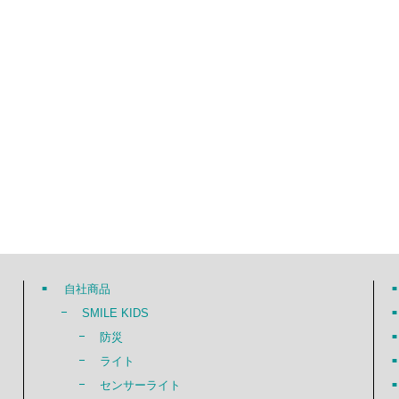
自社商品
SMILE KIDS
防災
ライト
センサーライト