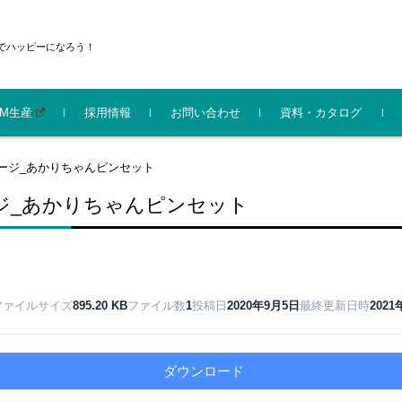
でハッピーになろう！
EM生産
採用情報
お問い合わせ
資料・カタログ
機化成株式会社
イルキッズ部門 会社
機化成グループ 会社
防災
ライト
センサーライト
電材
エコ
家庭用品
ガーデニング
シニア
ベビー･キッズ
サイクルライト
防犯
神仏
ージ_あかりちゃんピンセット
新（2025.9）
パンフレット
ジ_あかりちゃんピンセット
ファイルサイズ
895.20 KB
ファイル数
1
投稿日
2020年9月5日
最終更新日時
202
ダウンロード