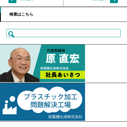
検索はこちら
検
索: