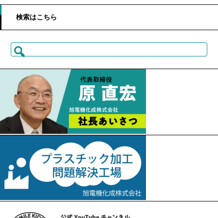
検索はこちら
検
索: