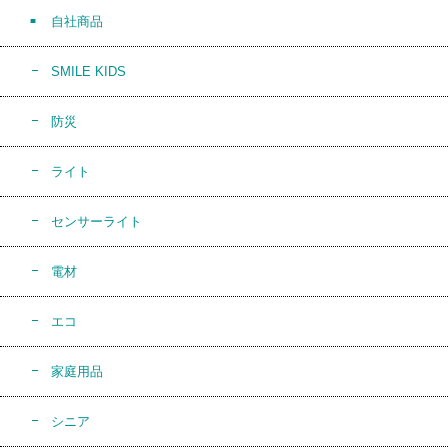
自社商品
SMILE KIDS
防災
ライト
センサーライト
電材
エコ
家庭用品
シニア