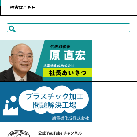
検索はこちら
検
索: