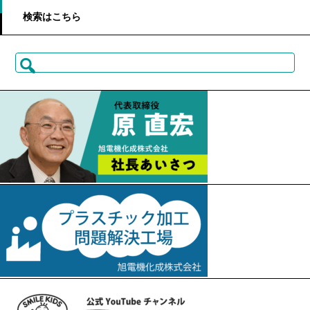
検索はこちら
検
索: