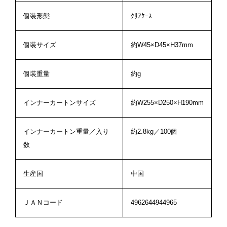
個装形態
ｸﾘｱｹｰｽ
個装サイズ
約W45×D45×H37mm
個装重量
約g
インナーカートンサイズ
約W255×D250×H190mm
インナーカートン重量／入り
約2.8kg／100個
数
生産国
中国
ＪＡＮコード
4962644944965