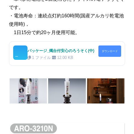
です。
・電池寿命：連続点灯約160時間(国産アルカリ乾電池
使用時)，
1日15
分で約20ヶ月使用可能。
パッケージ_燭台付安心のろうそく(中)
ダウンロード
1 ファイル
12.00 KB