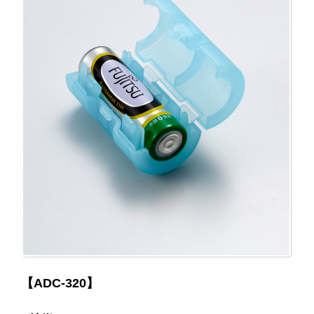
【ADC-320】