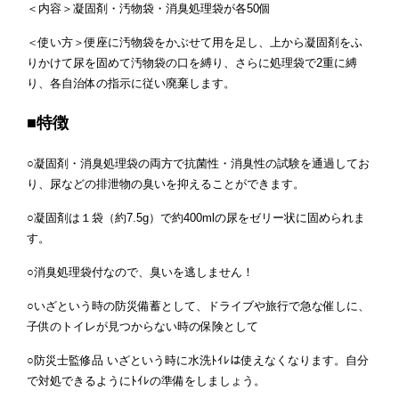
＜内容＞凝固剤・汚物袋・消臭処理袋が各50個
＜使い方＞便座に汚物袋をかぶせて用を足し、上から凝固剤をふ
りかけて尿を固めて汚物袋の口を縛り、さらに処理袋で2重に縛
り、各自治体の指示に従い廃棄します。
■特徴
○凝固剤・消臭処理袋の両方で抗菌性・消臭性の試験を通過してお
り、尿などの排泄物の臭いを抑えることができます。
○凝固剤は１袋（約7.5g）で約400mlの尿をゼリー状に固められま
す。
○消臭処理袋付なので、臭いを逃しません！
○いざという時の防災備蓄として、ドライブや旅行で急な催しに、
子供のトイレが見つからない時の保険として
○防災士監修品 いざという時に水洗ﾄｲﾚは使えなくなります。自分
で対処できるようにﾄｲﾚの準備をしましょう。