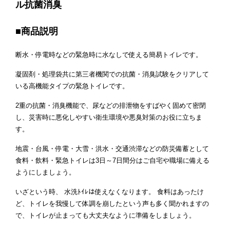
ル抗菌消臭
■商品説明
断水・停電時などの緊急時に水なしで使える簡易トイレです。
凝固剤・処理袋共に第三者機関での抗菌・消臭試験をクリアして
いる高機能タイプの緊急トイレです。
2重の抗菌・消臭機能で、尿などの排泄物をすばやく固めて密閉
し、災害時に悪化しやすい衛生環境や悪臭対策のお役に立ちま
す。
地震・台風・停電・大雪・洪水・交通渋滞などの防災備蓄として
食料・飲料・緊急トイレは3日～7日間分はご自宅や職場に備える
ようにしましょう。
いざという時、 水洗ﾄｲﾚは使えなくなります。 食料はあったけ
ど、トイレを我慢して体調を崩したという声も多く聞かれますの
で、トイレが止まっても大丈夫なように準備をしましょう。