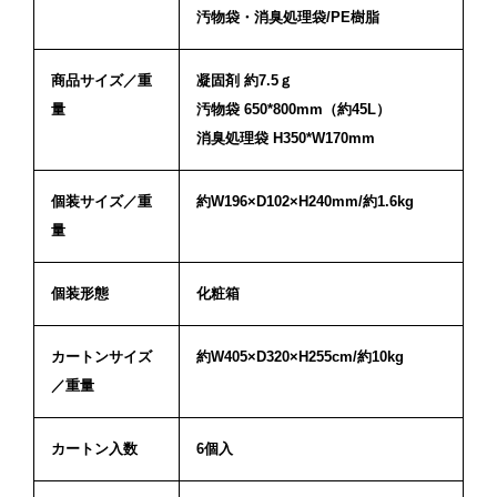
汚物袋・消臭処理袋/PE樹脂
商品サイズ／重
凝固剤 約7.5ｇ
量
汚物袋 650*800mm（約45L）
消臭処理袋 H350*W170mm
個装サイズ／重
約W196×D102×H240mm/約1.6kg
量
個装形態
化粧箱
カートンサイズ
約W405×D320×H255cm/約10kg
／重量
カートン入数
6個入