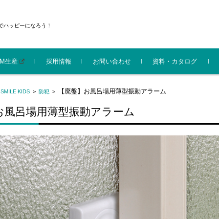
でハッピーになろう！
EM生産
採用情報
お問い合わせ
資料・カタログ
機化成株式会社
イルキッズ部門 会社
機化成グループ 会社
防災
ライト
センサーライト
電材
エコ
家庭用品
ガーデニング
シニア
ベビー･キッズ
サイクルライト
防犯
神仏
【廃盤】お風呂場用薄型振動アラーム
>
SMILE KIDS
>
防犯
>
新（2025.9）
パンフレット
お風呂場用薄型振動アラーム