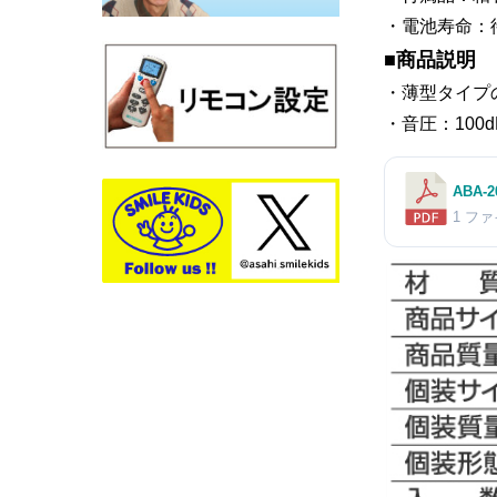
・電池寿命：
■商品説明
・薄型タイプ
・音圧：100d
ABA-
1 フ