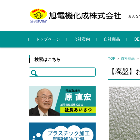
みんな
コンテンツに移動
トップページ
会社案内
自社商品
O
社長挨拶
会社概要
事業所・工場
沿革
行動規範
CSR・行動計画・暴力団排
系列会社
SMILE KIDS
KYUBELCH
ハルンキット
旭電
スマ
旭電
TOP
>
自社商品
検索はこちら
除指針
概要更
案内
検
【廃盤】
索: