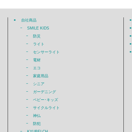
自社商品
SMILE KIDS
防災
ライト
センサーライト
電材
エコ
家庭用品
シニア
ガーデニング
ベビー･キッズ
サイクルライト
神仏
防犯
KYUBELCH