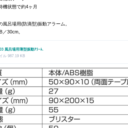
待機状態で約4ヶ月
の風呂場用(防滴型)振動アラーム。
B／30cm。
203 風呂場用薄型振動ｱﾗｰﾑ.
ァイル
987.19 KB