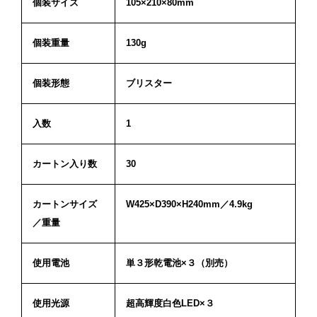
個装サイズ
105×210×80mm
個装重量
130g
個装形態
ブリスター
入数
1
カートン入り数
30
カートンサイズ
W425×D390×H240mm／4.9kg
／重量
使用電池
単３形乾電池×３（別売）
使用光源
超高輝度白色LED×３