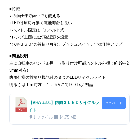
■特徴
○防雨仕様で雨中でも使える
○LEDは球切れ無く電池寿命も長い
○ハンドル固定はゴムベルト式
○レンズ上面に点灯確認窓を設置
○水平３６０°の首振り可能，プッシュスイッチで操作性アップ
■商品説明
主に自転車のハンドル用 （取り付け可能ハンドル外径：約19⇔2
5mm対応）
防雨仕様の首振り機能付の３つのLEDサイクルライト
明るさは１ｍ前方 ４．５Vにて９０Lx／初品
【AHA-3301】防雨３ＬＥＤサイクルラ
ダウンロード
イト
1 ファイル
14.75 MB