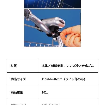
材質
本体／ABS樹脂，レンズ枠／合成ゴム
商品サイズ
115×66×46mm（ライト部のみ）
商品重量
101g