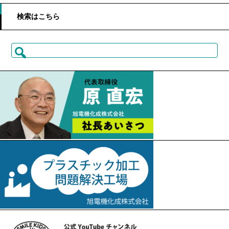
検索はこちら
検
索: