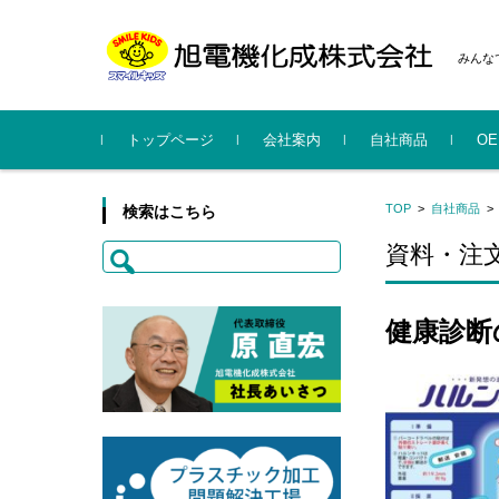
みんな
コンテンツに移動
トップページ
会社案内
自社商品
O
社長挨拶
会社概要
事業所・工場
沿革
行動規範
CSR・行動計画・暴力団排
系列会社
SMILE KIDS
KYUBELCH
ハルンキット
旭電
スマ
旭電
TOP
>
自社商品
検索はこちら
除指針
概要更
案内
検
資料・注
索:
健康診断