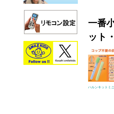
一番小
ット
ハルンキットミ