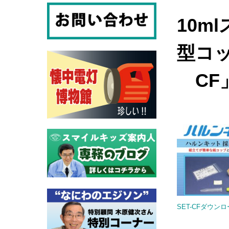
10m
型コ
CF
SET-CFダウン