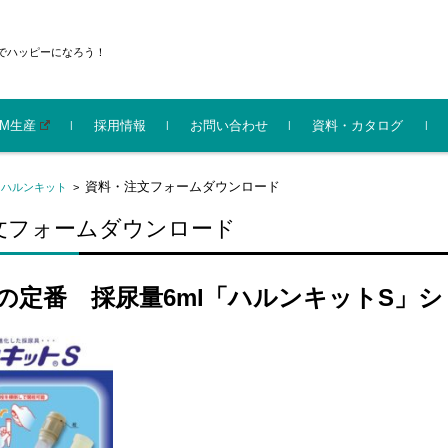
でハッピーになろう！
EM生産
採用情報
お問い合わせ
資料・カタログ
機化成株式会社
イルキッズ部門 会社
機化成グループ 会社
防災
ライト
センサーライト
電材
エコ
家庭用品
ガーデニング
シニア
ベビー･キッズ
サイクルライト
防犯
神仏
資料・注文フォームダウンロード
>
ハルンキット
>
新（2025.9）
パンフレット
文フォームダウンロード
の定番 採尿量6ml「ハルンキットS」