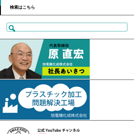
検索はこちら
検
索: