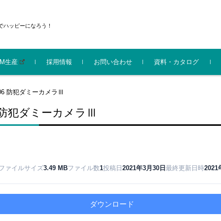
でハッピーになろう！
EM生産
採用情報
お問い合わせ
資料・カタログ
機化成株式会社
イルキッズ部門 会社
機化成グループ 会社
防災
ライト
センサーライト
電材
エコ
家庭用品
ガーデニング
シニア
ベビー･キッズ
サイクルライト
防犯
神仏
206 防犯ダミーカメラⅢ
新（2025.9）
パンフレット
06 防犯ダミーカメラⅢ
ファイルサイズ
3.49 MB
ファイル数
1
投稿日
2021年3月30日
最終更新日時
202
ダウンロード