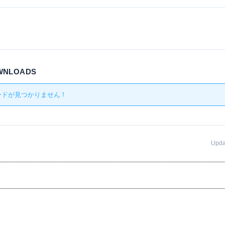
OWNLOADS
ドが見つかりません !
Upd
事