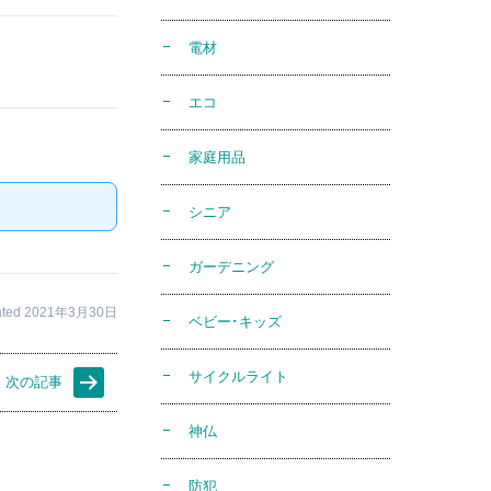
電材
エコ
家庭用品
シニア
ガーデニング
ated 2021年3月30日
ベビー･キッズ
サイクルライト
次の記事
神仏
防犯