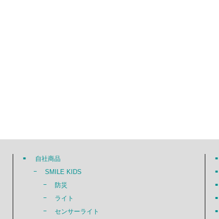
自社商品
SMILE KIDS
防災
ライト
センサーライト