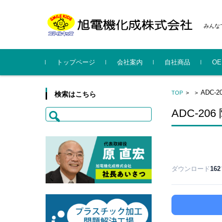
みんな
コンテンツに移動
トップページ
会社案内
自社商品
O
社長挨拶
会社概要
事業所・工場
沿革
行動規範
CSR・行動計画・暴力団排
系列会社
SMILE KIDS
KYUBELCH
ハルンキット
旭電
スマ
旭電
ADC-
TOP
>
>
検索はこちら
除指針
概要更
案内
検
ADC-2
索:
ダウンロード
162