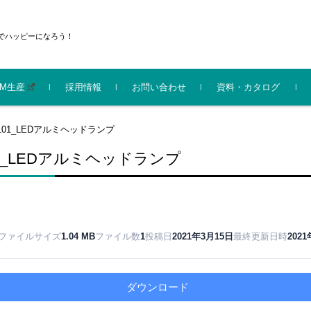
でハッピーになろう！
EM生産
採用情報
お問い合わせ
資料・カタログ
機化成株式会社
イルキッズ部門 会社
機化成グループ 会社
防災
ライト
センサーライト
電材
エコ
家庭用品
ガーデニング
シニア
ベビー･キッズ
サイクルライト
防犯
神仏
3101_LEDアルミヘッドランプ
新（2025.9）
パンフレット
101_LEDアルミヘッドランプ
ファイルサイズ
1.04 MB
ファイル数
1
投稿日
2021年3月15日
最終更新日時
202
ダウンロード