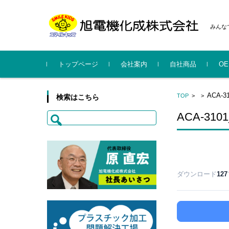
みんな
コンテンツに移動
トップページ
会社案内
自社商品
O
社長挨拶
会社概要
事業所・工場
沿革
行動規範
CSR・行動計画・暴力団排
系列会社
SMILE KIDS
KYUBELCH
ハルンキット
旭電
スマ
旭電
ACA-
TOP
>
>
検索はこちら
除指針
概要更
案内
検
ACA-3
索:
ダウンロード
127