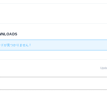
OWNLOADS
ドが見つかりません !
Upd
事