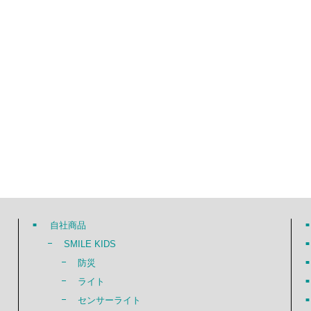
自社商品
SMILE KIDS
防災
ライト
センサーライト