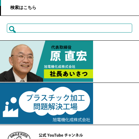
検索はこちら
検
索: